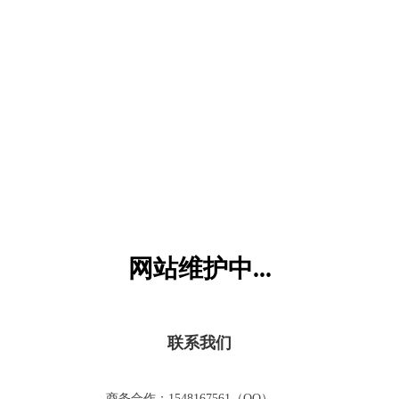
六一儿童网
网站维护中...
联系我们
商务合作：1548167561（QQ）