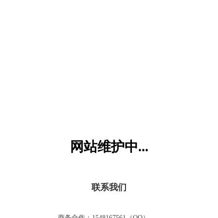
六一儿童网
网站维护中...
联系我们
商务合作：1548167561（QQ）