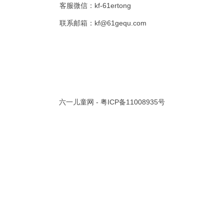
客服微信：kf-61ertong
共 0 页/
0
条记录
联系邮箱：kf@61gequ.com
视频大全
寓言故事的成语
成语故事大全
幼儿园儿歌
儿歌
动漫歌曲大全
交通安全儿歌
少儿歌曲大全
催眠曲
早教儿歌
讲故事视频
儿歌大全100首
生童谣大全
婴幼儿歌曲
经典儿童故事
十万个为什么
故事大全
儿童百科大全
六一儿童网 -
粤ICP备11008935号
动物童话故事
abcd儿歌
歌曲
儿歌串烧100首
四季儿歌
小学生安全儿歌
的儿歌
婴儿摇篮曲
3岁儿童故事
宝宝早教视频
诗歌大全
动物儿歌大全
短篇童话故事
阶梯英语儿歌
全100首
中华好故事
绘本故事
伊索寓言
英语儿歌
新年儿歌
格林故事
中秋节儿歌
全 四字成语
描写人物品质的成语
四字成语大全