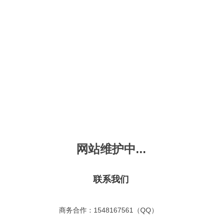
新会员注册
忘记密码？
发布动画
手机版
｜
平板版
｜
收
频
幼儿教育
儿童英语
国学启蒙
魔法学校
故事
十万个为什么
嘟拉单词
嘟拉三字经
嘟拉学汉字
嘟
烧50首
VIP会员升
故事
嘟拉安全教育
嘟拉字母
嘟拉古诗
嘟拉学拼音
嘟
拉童话故事
共有嘟拉童话故事
0
首
网站维护中...
故事
嘟拉文明礼仪
学单词
嘟拉弟子规
嘟拉数学
嘟
：
不限
今日
本周
本月
故事
教育百科
嘟拉百家姓
颜色城堡
嘟
：
不限
1-2
3-4
5-6
6以上
联系我们
故事
嘟拉千字文
口语城堡
嘟
：
不限
教育
习惯
智力
动物
爱国
科学
家庭
事
嘟
商务合作：1548167561（QQ）
气推荐
最近更新
最受欢迎
最多评论
最高评分
嘟