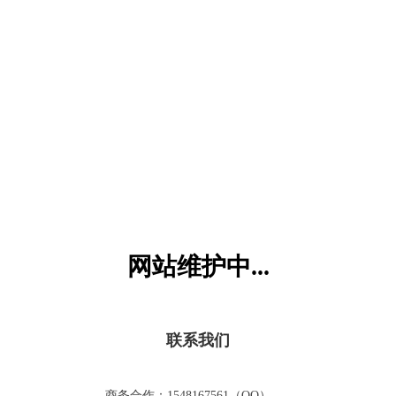
六一儿童网
网站维护中...
联系我们
商务合作：1548167561（QQ）