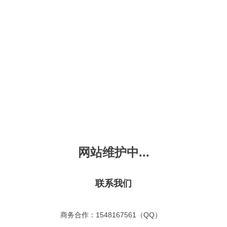
新会员注册
忘记密码？
发布动画
手机版
｜
平板版
｜
收
频
幼儿教育
儿童英语
国学启蒙
魔法学校
故事
十万个为什么
嘟拉单词
嘟拉三字经
嘟拉学汉字
嘟
烧50首
VIP会员升
故事
嘟拉安全教育
嘟拉字母
嘟拉古诗
嘟拉学拼音
嘟
拉童话故事
共有嘟拉童话故事
0
首
网站维护中...
故事
嘟拉文明礼仪
学单词
嘟拉弟子规
嘟拉数学
嘟
：
不限
今日
本周
本月
故事
教育百科
嘟拉百家姓
颜色城堡
嘟
：
不限
1-2
3-4
5-6
6以上
联系我们
故事
嘟拉千字文
口语城堡
嘟
：
不限
教育
习惯
智力
动物
爱国
科学
家庭
事
嘟
商务合作：1548167561（QQ）
气推荐
最近更新
最受欢迎
最多评论
最高评分
嘟