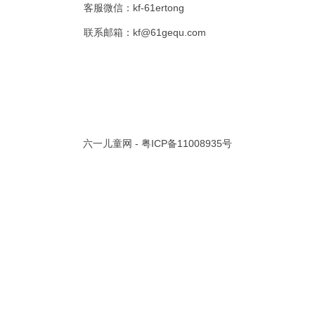
客服微信：kf-61ertong
共 0 页/
0
条记录
联系邮箱：kf@61gequ.com
视频大全
寓言故事的成语
成语故事大全
幼儿园儿歌
儿歌
动漫歌曲大全
交通安全儿歌
少儿歌曲大全
催眠曲
早教儿歌
讲故事视频
儿歌大全100首
生童谣大全
婴幼儿歌曲
经典儿童故事
十万个为什么
故事大全
儿童百科大全
六一儿童网 -
粤ICP备11008935号
动物童话故事
abcd儿歌
歌曲
儿歌串烧100首
四季儿歌
小学生安全儿歌
的儿歌
婴儿摇篮曲
3岁儿童故事
宝宝早教视频
诗歌大全
动物儿歌大全
短篇童话故事
阶梯英语儿歌
全100首
中华好故事
绘本故事
伊索寓言
英语儿歌
新年儿歌
格林故事
中秋节儿歌
全 四字成语
描写人物品质的成语
四字成语大全