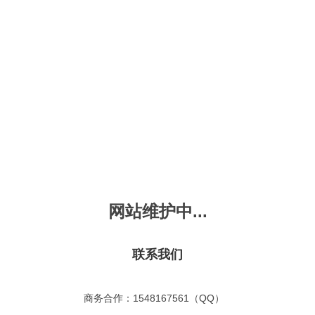
新会员注册
忘记密码？
发布动画
手机版
｜
平板版
｜
收
频
幼儿教育
儿童英语
国学启蒙
魔法学校
故事
十万个为什么
嘟拉单词
嘟拉三字经
嘟拉学汉字
嘟
烧50首
VIP会员升
故事
嘟拉安全教育
嘟拉字母
嘟拉古诗
嘟拉学拼音
嘟
拉童话故事
共有嘟拉童话故事
0
首
网站维护中...
故事
嘟拉文明礼仪
学单词
嘟拉弟子规
嘟拉数学
嘟
：
不限
今日
本周
本月
故事
教育百科
嘟拉百家姓
颜色城堡
嘟
：
不限
1-2
3-4
5-6
6以上
联系我们
故事
嘟拉千字文
口语城堡
嘟
：
不限
教育
习惯
智力
动物
爱国
科学
家庭
事
嘟
商务合作：1548167561（QQ）
气推荐
最近更新
最受欢迎
最多评论
最高评分
嘟