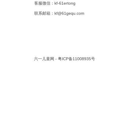
客服微信：kf-61ertong
共 0 页/
0
条记录
联系邮箱：kf@61gequ.com
视频大全
寓言故事的成语
成语故事大全
幼儿园儿歌
儿歌
动漫歌曲大全
交通安全儿歌
少儿歌曲大全
催眠曲
早教儿歌
讲故事视频
儿歌大全100首
生童谣大全
婴幼儿歌曲
经典儿童故事
十万个为什么
故事大全
儿童百科大全
六一儿童网 -
粤ICP备11008935号
动物童话故事
abcd儿歌
歌曲
儿歌串烧100首
四季儿歌
小学生安全儿歌
的儿歌
婴儿摇篮曲
3岁儿童故事
宝宝早教视频
诗歌大全
动物儿歌大全
短篇童话故事
阶梯英语儿歌
全100首
中华好故事
绘本故事
伊索寓言
英语儿歌
新年儿歌
格林故事
中秋节儿歌
全 四字成语
描写人物品质的成语
四字成语大全