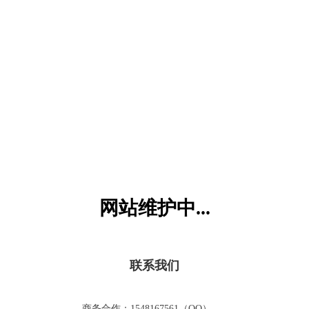
六一儿童网
网站维护中...
联系我们
商务合作：1548167561（QQ）