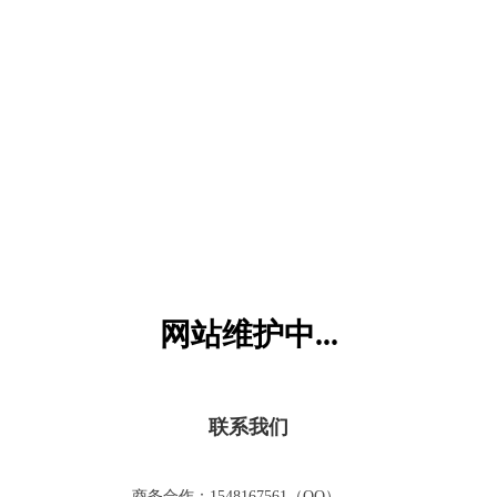
六一儿童网
网站维护中...
联系我们
商务合作：1548167561（QQ）