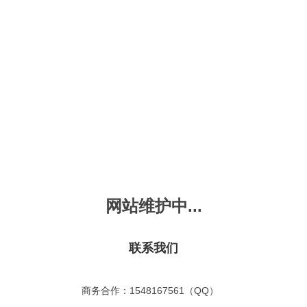
新会员注册
忘记密码？
发布动画
手机版
｜
平板版
｜
收
频
幼儿教育
儿童英语
国学启蒙
魔法学校
故事
十万个为什么
嘟拉单词
嘟拉三字经
嘟拉学汉字
嘟
烧50首
VIP会员升
故事
嘟拉安全教育
嘟拉字母
嘟拉古诗
嘟拉学拼音
嘟
拉童话故事
共有嘟拉童话故事
0
首
网站维护中...
故事
嘟拉文明礼仪
学单词
嘟拉弟子规
嘟拉数学
嘟
：
不限
今日
本周
本月
故事
教育百科
嘟拉百家姓
颜色城堡
嘟
：
不限
1-2
3-4
5-6
6以上
联系我们
故事
嘟拉千字文
口语城堡
嘟
：
不限
教育
习惯
智力
动物
爱国
科学
家庭
事
嘟
商务合作：1548167561（QQ）
气推荐
最近更新
最受欢迎
最多评论
最高评分
嘟