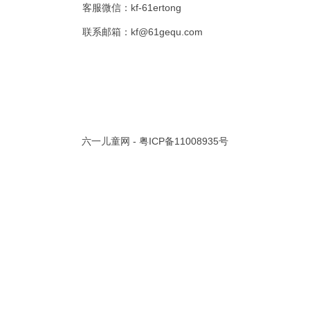
客服微信：kf-61ertong
共 0 页/
0
条记录
联系邮箱：kf@61gequ.com
视频大全
寓言故事的成语
成语故事大全
幼儿园儿歌
儿歌
动漫歌曲大全
交通安全儿歌
少儿歌曲大全
催眠曲
早教儿歌
讲故事视频
儿歌大全100首
生童谣大全
婴幼儿歌曲
经典儿童故事
十万个为什么
故事大全
儿童百科大全
六一儿童网 -
粤ICP备11008935号
动物童话故事
abcd儿歌
歌曲
儿歌串烧100首
四季儿歌
小学生安全儿歌
的儿歌
婴儿摇篮曲
3岁儿童故事
宝宝早教视频
诗歌大全
动物儿歌大全
短篇童话故事
阶梯英语儿歌
全100首
中华好故事
绘本故事
伊索寓言
英语儿歌
新年儿歌
格林故事
中秋节儿歌
全 四字成语
描写人物品质的成语
四字成语大全