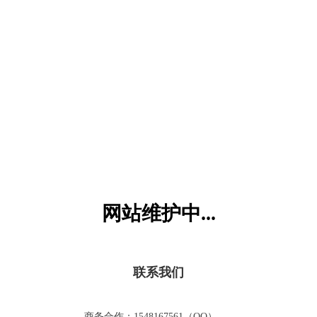
六一儿童网
网站维护中...
联系我们
商务合作：1548167561（QQ）