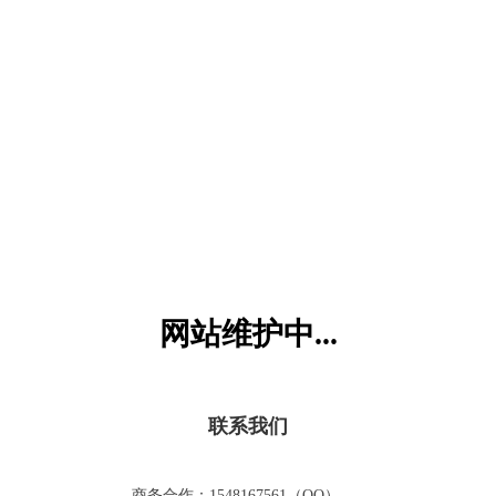
六一儿童网
网站维护中...
联系我们
商务合作：1548167561（QQ）