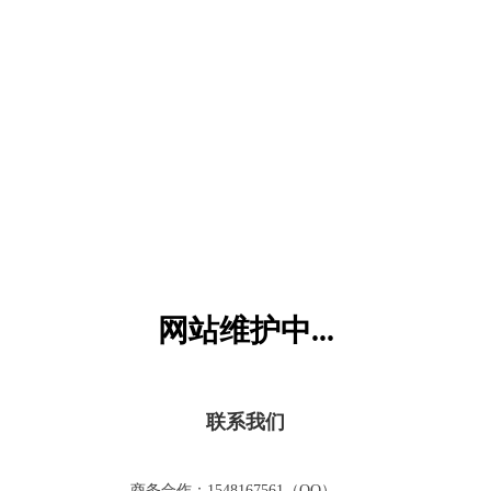
六一儿童网
网站维护中...
联系我们
商务合作：1548167561（QQ）