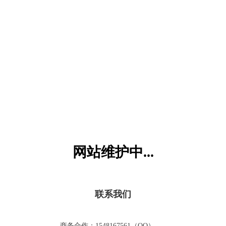
六一儿童网
网站维护中...
联系我们
商务合作：1548167561（QQ）