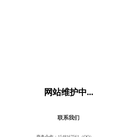
六一儿童网
网站维护中...
联系我们
商务合作：1548167561（QQ）