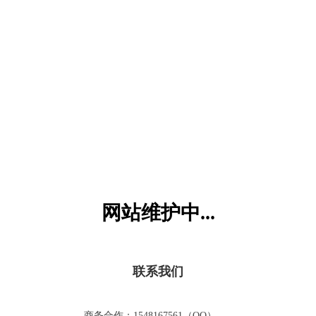
六一儿童网
网站维护中...
联系我们
商务合作：1548167561（QQ）