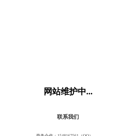
六一儿童网
网站维护中...
联系我们
商务合作：1548167561（QQ）