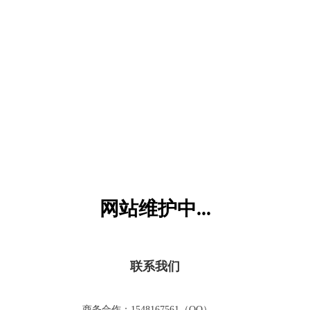
六一儿童网
网站维护中...
联系我们
商务合作：1548167561（QQ）