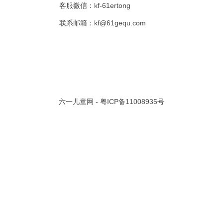
客服微信：kf-61ertong
共 0 页/
0
条记录
联系邮箱：kf@61gequ.com
视频大全
寓言故事的成语
成语故事大全
幼儿园儿歌
儿歌
动漫歌曲大全
交通安全儿歌
少儿歌曲大全
催眠曲
早教儿歌
讲故事视频
儿歌大全100首
生童谣大全
婴幼儿歌曲
经典儿童故事
十万个为什么
故事大全
儿童百科大全
六一儿童网 -
粤ICP备11008935号
动物童话故事
abcd儿歌
歌曲
儿歌串烧100首
四季儿歌
小学生安全儿歌
的儿歌
婴儿摇篮曲
3岁儿童故事
宝宝早教视频
诗歌大全
动物儿歌大全
短篇童话故事
阶梯英语儿歌
全100首
中华好故事
绘本故事
伊索寓言
英语儿歌
新年儿歌
格林故事
中秋节儿歌
全 四字成语
描写人物品质的成语
四字成语大全