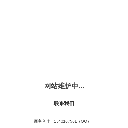
新会员注册
忘记密码？
发布动画
手机版
｜
平板版
｜
收
频
幼儿教育
儿童英语
国学启蒙
魔法学校
故事
十万个为什么
嘟拉单词
嘟拉三字经
嘟拉学汉字
嘟
烧50首
VIP会员升
故事
嘟拉安全教育
嘟拉字母
嘟拉古诗
嘟拉学拼音
嘟
拉童话故事
共有嘟拉童话故事
0
首
网站维护中...
故事
嘟拉文明礼仪
学单词
嘟拉弟子规
嘟拉数学
嘟
：
不限
今日
本周
本月
故事
教育百科
嘟拉百家姓
颜色城堡
嘟
：
不限
1-2
3-4
5-6
6以上
联系我们
故事
嘟拉千字文
口语城堡
嘟
：
不限
教育
习惯
智力
动物
爱国
科学
家庭
事
嘟
商务合作：1548167561（QQ）
气推荐
最近更新
最受欢迎
最多评论
最高评分
嘟