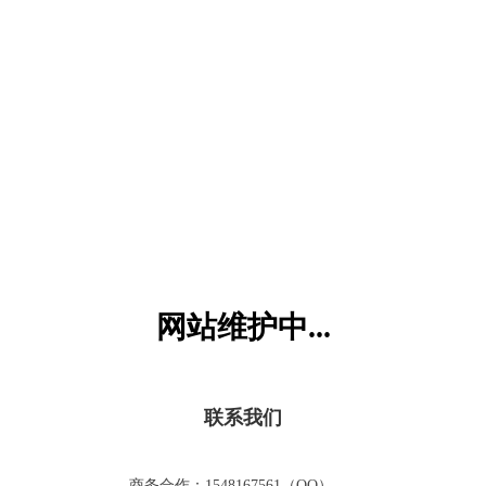
六一儿童网
网站维护中...
联系我们
商务合作：1548167561（QQ）