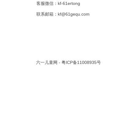
客服微信：kf-61ertong
共 0 页/
0
条记录
联系邮箱：kf@61gequ.com
视频大全
寓言故事的成语
成语故事大全
幼儿园儿歌
儿歌
动漫歌曲大全
交通安全儿歌
少儿歌曲大全
催眠曲
早教儿歌
讲故事视频
儿歌大全100首
生童谣大全
婴幼儿歌曲
经典儿童故事
十万个为什么
故事大全
儿童百科大全
六一儿童网 -
粤ICP备11008935号
动物童话故事
abcd儿歌
歌曲
儿歌串烧100首
四季儿歌
小学生安全儿歌
的儿歌
婴儿摇篮曲
3岁儿童故事
宝宝早教视频
诗歌大全
动物儿歌大全
短篇童话故事
阶梯英语儿歌
全100首
中华好故事
绘本故事
伊索寓言
英语儿歌
新年儿歌
格林故事
中秋节儿歌
全 四字成语
描写人物品质的成语
四字成语大全