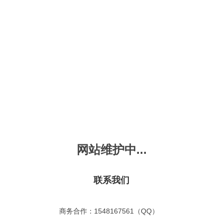
新会员注册
忘记密码？
发布动画
手机版
｜
平板版
｜
收
频
幼儿教育
儿童英语
国学启蒙
魔法学校
故事
十万个为什么
嘟拉单词
嘟拉三字经
嘟拉学汉字
嘟
烧50首
VIP会员升
故事
嘟拉安全教育
嘟拉字母
嘟拉古诗
嘟拉学拼音
嘟
拉童话故事
共有嘟拉童话故事
0
首
网站维护中...
故事
嘟拉文明礼仪
学单词
嘟拉弟子规
嘟拉数学
嘟
：
不限
今日
本周
本月
故事
教育百科
嘟拉百家姓
颜色城堡
嘟
：
不限
1-2
3-4
5-6
6以上
联系我们
故事
嘟拉千字文
口语城堡
嘟
：
不限
教育
习惯
智力
动物
爱国
科学
家庭
事
嘟
商务合作：1548167561（QQ）
气推荐
最近更新
最受欢迎
最多评论
最高评分
嘟