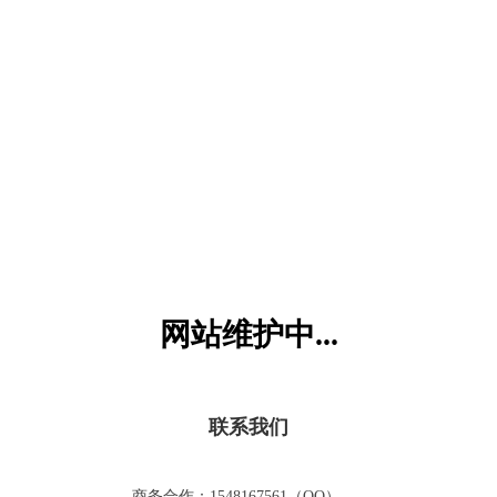
六一儿童网
网站维护中...
联系我们
商务合作：1548167561（QQ）