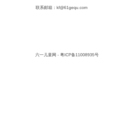
联系邮箱：kf@61gequ.com
共 0 页/
0
条记录
视频大全
寓言故事的成语
成语故事大全
幼儿园儿歌
儿歌
动漫歌曲大全
交通安全儿歌
少儿歌曲大全
催眠曲
早教儿歌
讲故事视频
儿歌大全100首
生童谣大全
婴幼儿歌曲
经典儿童故事
十万个为什么
六一儿童网 -
粤ICP备11008935号
故事大全
儿童百科大全
动物童话故事
abcd儿歌
歌曲
儿歌串烧100首
四季儿歌
小学生安全儿歌
的儿歌
婴儿摇篮曲
3岁儿童故事
宝宝早教视频
诗歌大全
动物儿歌大全
短篇童话故事
阶梯英语儿歌
全100首
中华好故事
绘本故事
伊索寓言
英语儿歌
新年儿歌
格林故事
中秋节儿歌
全 四字成语
描写人物品质的成语
四字成语大全