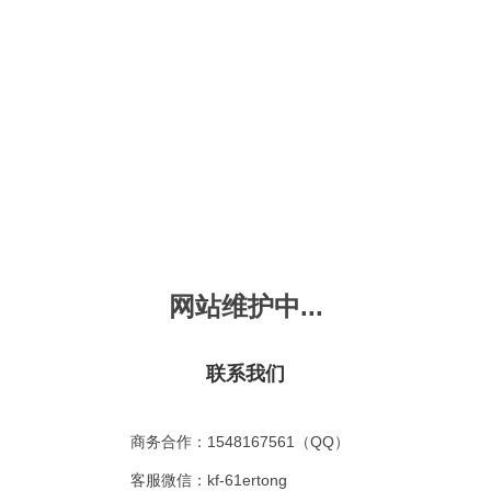
新会员注册
忘记密码？
发布动画
手机版
｜
平板版
｜
收
频
幼儿教育
儿童英语
国学启蒙
魔法学校
故事
十万个为什么
嘟拉单词
嘟拉三字经
嘟拉学汉字
嘟
烧50首
VIP会员升
故事
嘟拉安全教育
嘟拉字母
嘟拉古诗
嘟拉学拼音
嘟
网站维护中...
拉动物故事
共有嘟拉动物故事
0
首
故事
嘟拉文明礼仪
学单词
嘟拉弟子规
嘟拉数学
嘟
：
不限
今日
本周
本月
联系我们
故事
教育百科
嘟拉百家姓
颜色城堡
嘟
：
不限
1-2
3-4
5-6
6以上
故事
嘟拉千字文
口语城堡
嘟
：
不限
教育
习惯
智力
动物
爱国
科学
家庭
商务合作：1548167561（QQ）
事
嘟
气推荐
最近更新
最受欢迎
最多评论
最高评分
客服微信：kf-61ertong
嘟