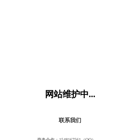
六一儿童网
网站维护中...
联系我们
商务合作：1548167561（QQ）