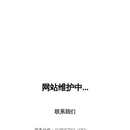
六一儿童网
网站维护中...
联系我们
商务合作：1548167561（QQ）