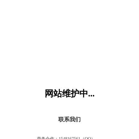
六一儿童网
网站维护中...
联系我们
商务合作：1548167561（QQ）