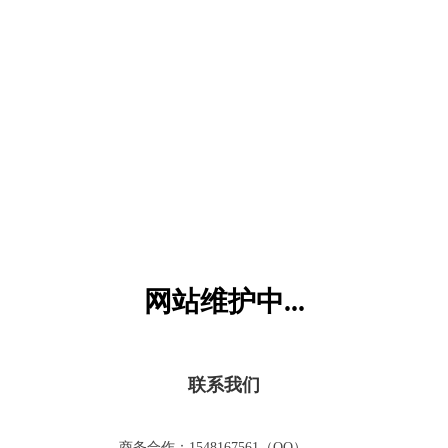
六一儿童网
网站维护中...
联系我们
商务合作：1548167561（QQ）