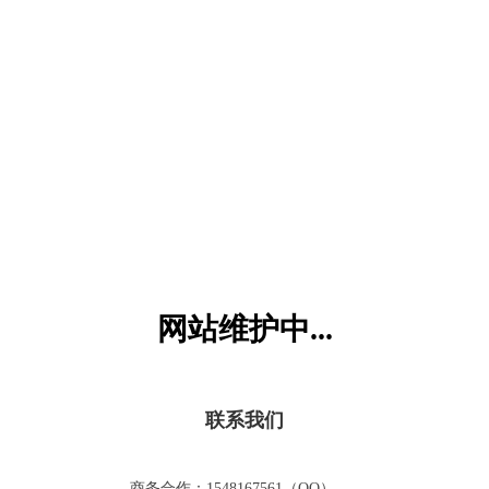
六一儿童网
网站维护中...
联系我们
商务合作：1548167561（QQ）