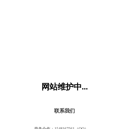
六一儿童网
网站维护中...
联系我们
商务合作：1548167561（QQ）