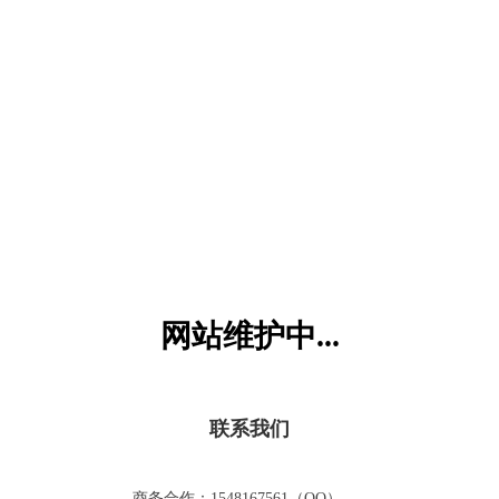
六一儿童网
网站维护中...
联系我们
商务合作：1548167561（QQ）