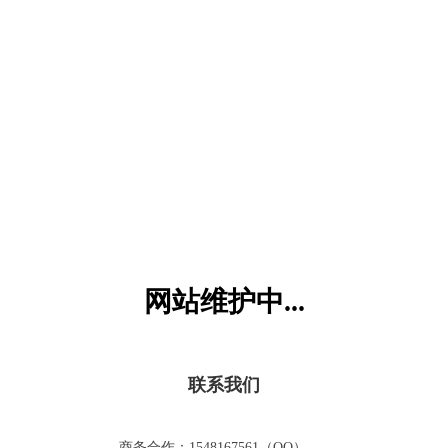
六一儿童网
网站维护中...
联系我们
商务合作：1548167561（QQ）