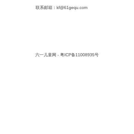
联系邮箱：kf@61gequ.com
共 0 页/
0
条记录
视频大全
寓言故事的成语
成语故事大全
幼儿园儿歌
儿歌
动漫歌曲大全
交通安全儿歌
少儿歌曲大全
催眠曲
早教儿歌
讲故事视频
儿歌大全100首
生童谣大全
婴幼儿歌曲
经典儿童故事
十万个为什么
六一儿童网 -
粤ICP备11008935号
故事大全
儿童百科大全
动物童话故事
abcd儿歌
歌曲
儿歌串烧100首
四季儿歌
小学生安全儿歌
的儿歌
婴儿摇篮曲
3岁儿童故事
宝宝早教视频
诗歌大全
动物儿歌大全
短篇童话故事
阶梯英语儿歌
全100首
中华好故事
绘本故事
伊索寓言
英语儿歌
新年儿歌
格林故事
中秋节儿歌
全 四字成语
描写人物品质的成语
四字成语大全