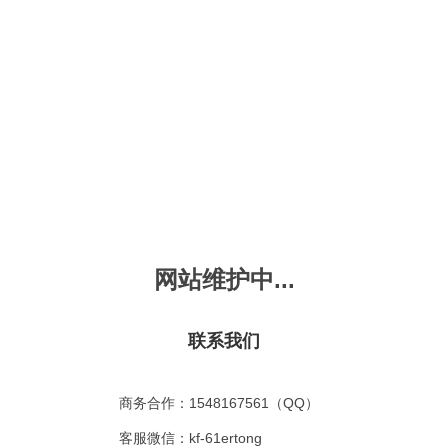
新会员注册
忘记密码？
发布动画
手机版
｜
平板版
｜
收
频
幼儿教育
儿童英语
国学启蒙
魔法学校
故事
十万个为什么
嘟拉单词
嘟拉三字经
嘟拉学汉字
嘟
烧50首
VIP会员升
故事
嘟拉安全教育
嘟拉字母
嘟拉古诗
嘟拉学拼音
嘟
网站维护中...
拉动物故事
共有嘟拉动物故事
0
首
故事
嘟拉文明礼仪
学单词
嘟拉弟子规
嘟拉数学
嘟
：
不限
今日
本周
本月
联系我们
故事
教育百科
嘟拉百家姓
颜色城堡
嘟
：
不限
1-2
3-4
5-6
6以上
故事
嘟拉千字文
口语城堡
嘟
：
不限
教育
习惯
智力
动物
爱国
科学
家庭
商务合作：1548167561（QQ）
事
嘟
气推荐
最近更新
最受欢迎
最多评论
最高评分
客服微信：kf-61ertong
嘟