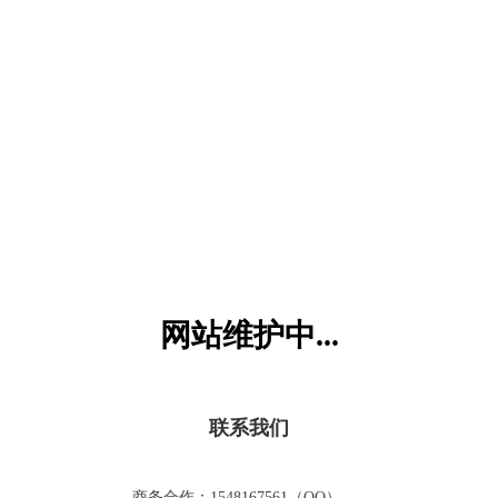
六一儿童网
网站维护中...
联系我们
商务合作：1548167561（QQ）