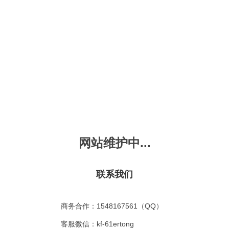
新会员注册
忘记密码？
发布动画
手机版
｜
平板版
｜
收
频
幼儿教育
儿童英语
国学启蒙
魔法学校
故事
十万个为什么
嘟拉单词
嘟拉三字经
嘟拉学汉字
嘟
烧50首
VIP会员升
故事
嘟拉安全教育
嘟拉字母
嘟拉古诗
嘟拉学拼音
嘟
网站维护中...
拉动物故事
共有嘟拉动物故事
0
首
故事
嘟拉文明礼仪
学单词
嘟拉弟子规
嘟拉数学
嘟
：
不限
今日
本周
本月
联系我们
故事
教育百科
嘟拉百家姓
颜色城堡
嘟
：
不限
1-2
3-4
5-6
6以上
故事
嘟拉千字文
口语城堡
嘟
：
不限
教育
习惯
智力
动物
爱国
科学
家庭
商务合作：1548167561（QQ）
事
嘟
气推荐
最近更新
最受欢迎
最多评论
最高评分
客服微信：kf-61ertong
嘟