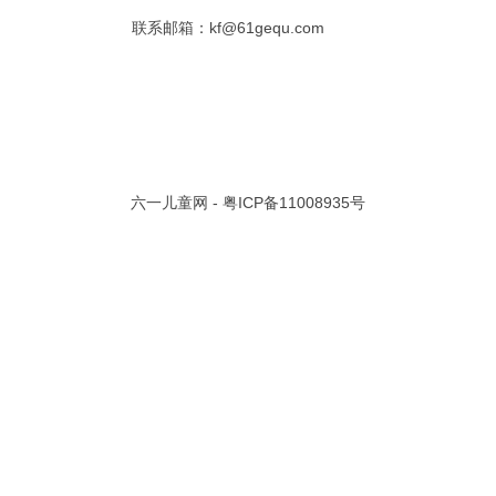
联系邮箱：kf@61gequ.com
共 0 页/
0
条记录
视频大全
寓言故事的成语
成语故事大全
幼儿园儿歌
儿歌
动漫歌曲大全
交通安全儿歌
少儿歌曲大全
催眠曲
早教儿歌
讲故事视频
儿歌大全100首
生童谣大全
婴幼儿歌曲
经典儿童故事
十万个为什么
六一儿童网 -
粤ICP备11008935号
故事大全
儿童百科大全
动物童话故事
abcd儿歌
歌曲
儿歌串烧100首
四季儿歌
小学生安全儿歌
的儿歌
婴儿摇篮曲
3岁儿童故事
宝宝早教视频
诗歌大全
动物儿歌大全
短篇童话故事
阶梯英语儿歌
全100首
中华好故事
绘本故事
伊索寓言
英语儿歌
新年儿歌
格林故事
中秋节儿歌
全 四字成语
描写人物品质的成语
四字成语大全