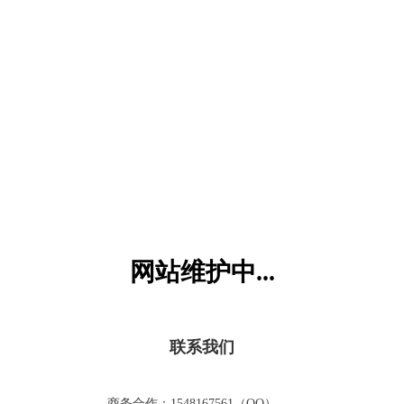
六一儿童网
网站维护中...
联系我们
商务合作：1548167561（QQ）