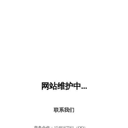
六一儿童网
网站维护中...
联系我们
商务合作：1548167561（QQ）