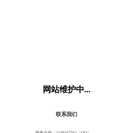
六一儿童网
网站维护中...
联系我们
商务合作：1548167561（QQ）