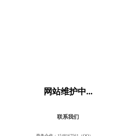
六一儿童网
网站维护中...
联系我们
商务合作：1548167561（QQ）