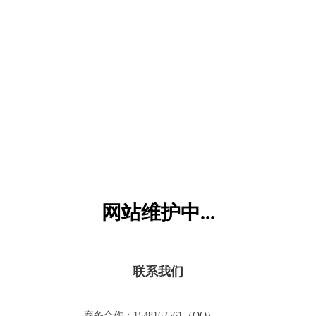
六一儿童网
网站维护中...
联系我们
商务合作：1548167561（QQ）