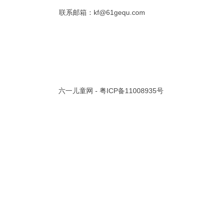
联系邮箱：kf@61gequ.com
共 0 页/
0
条记录
视频大全
寓言故事的成语
成语故事大全
幼儿园儿歌
儿歌
动漫歌曲大全
交通安全儿歌
少儿歌曲大全
催眠曲
早教儿歌
讲故事视频
儿歌大全100首
生童谣大全
婴幼儿歌曲
经典儿童故事
十万个为什么
六一儿童网 -
粤ICP备11008935号
故事大全
儿童百科大全
动物童话故事
abcd儿歌
歌曲
儿歌串烧100首
四季儿歌
小学生安全儿歌
的儿歌
婴儿摇篮曲
3岁儿童故事
宝宝早教视频
诗歌大全
动物儿歌大全
短篇童话故事
阶梯英语儿歌
全100首
中华好故事
绘本故事
伊索寓言
英语儿歌
新年儿歌
格林故事
中秋节儿歌
全 四字成语
描写人物品质的成语
四字成语大全