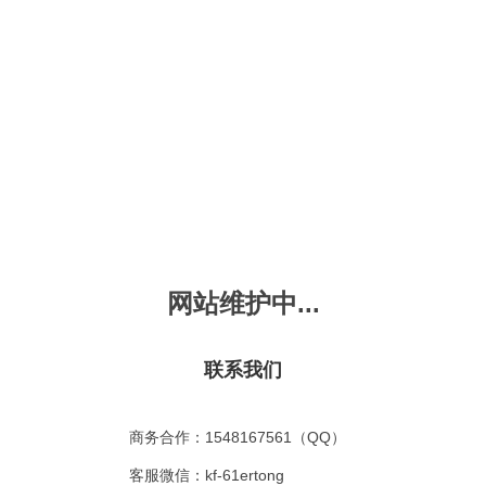
新会员注册
忘记密码？
发布动画
手机版
｜
平板版
｜
收
频
幼儿教育
儿童英语
国学启蒙
魔法学校
故事
十万个为什么
嘟拉单词
嘟拉三字经
嘟拉学汉字
嘟
烧50首
VIP会员升
故事
嘟拉安全教育
嘟拉字母
嘟拉古诗
嘟拉学拼音
嘟
网站维护中...
拉动物故事
共有嘟拉动物故事
0
首
故事
嘟拉文明礼仪
学单词
嘟拉弟子规
嘟拉数学
嘟
：
不限
今日
本周
本月
联系我们
故事
教育百科
嘟拉百家姓
颜色城堡
嘟
：
不限
1-2
3-4
5-6
6以上
故事
嘟拉千字文
口语城堡
嘟
：
不限
教育
习惯
智力
动物
爱国
科学
家庭
商务合作：1548167561（QQ）
事
嘟
气推荐
最近更新
最受欢迎
最多评论
最高评分
客服微信：kf-61ertong
嘟