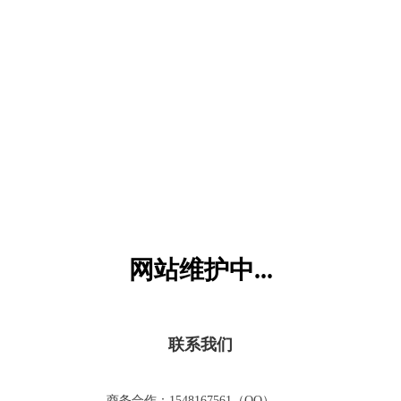
六一儿童网
网站维护中...
联系我们
商务合作：1548167561（QQ）