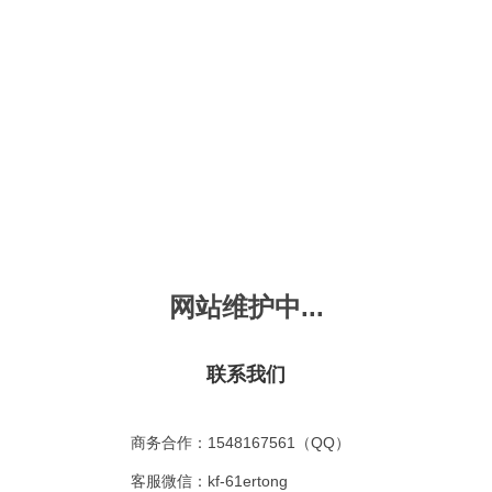
新会员注册
忘记密码？
发布动画
手机版
｜
平板版
｜
收
频
幼儿教育
儿童英语
国学启蒙
魔法学校
故事
十万个为什么
嘟拉单词
嘟拉三字经
嘟拉学汉字
嘟
烧50首
VIP会员升
故事
嘟拉安全教育
嘟拉字母
嘟拉古诗
嘟拉学拼音
嘟
网站维护中...
拉动物故事
共有嘟拉动物故事
0
首
故事
嘟拉文明礼仪
学单词
嘟拉弟子规
嘟拉数学
嘟
：
不限
今日
本周
本月
联系我们
故事
教育百科
嘟拉百家姓
颜色城堡
嘟
：
不限
1-2
3-4
5-6
6以上
故事
嘟拉千字文
口语城堡
嘟
：
不限
教育
习惯
智力
动物
爱国
科学
家庭
商务合作：1548167561（QQ）
事
嘟
气推荐
最近更新
最受欢迎
最多评论
最高评分
客服微信：kf-61ertong
嘟