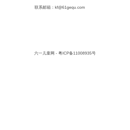
联系邮箱：kf@61gequ.com
共 0 页/
0
条记录
视频大全
寓言故事的成语
成语故事大全
幼儿园儿歌
儿歌
动漫歌曲大全
交通安全儿歌
少儿歌曲大全
催眠曲
早教儿歌
讲故事视频
儿歌大全100首
生童谣大全
婴幼儿歌曲
经典儿童故事
十万个为什么
六一儿童网 -
粤ICP备11008935号
故事大全
儿童百科大全
动物童话故事
abcd儿歌
歌曲
儿歌串烧100首
四季儿歌
小学生安全儿歌
的儿歌
婴儿摇篮曲
3岁儿童故事
宝宝早教视频
诗歌大全
动物儿歌大全
短篇童话故事
阶梯英语儿歌
全100首
中华好故事
绘本故事
伊索寓言
英语儿歌
新年儿歌
格林故事
中秋节儿歌
全 四字成语
描写人物品质的成语
四字成语大全