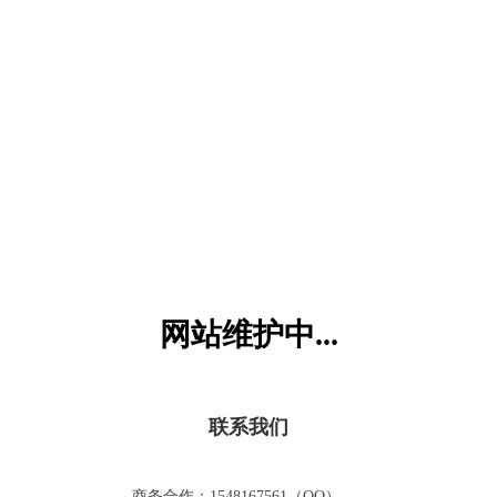
六一儿童网
网站维护中...
联系我们
商务合作：1548167561（QQ）