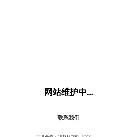
六一儿童网
网站维护中...
联系我们
商务合作：1548167561（QQ）