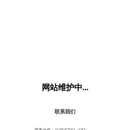
六一儿童网
网站维护中...
联系我们
商务合作：1548167561（QQ）