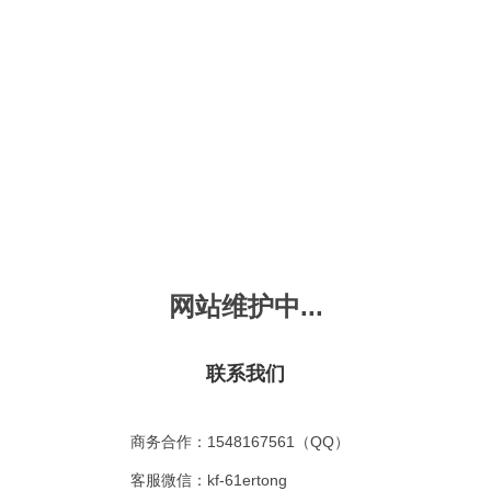
新会员注册
忘记密码？
发布动画
手机版
｜
平板版
｜
收
频
幼儿教育
儿童英语
国学启蒙
魔法学校
故事
十万个为什么
嘟拉单词
嘟拉三字经
嘟拉学汉字
嘟
烧50首
VIP会员升
故事
嘟拉安全教育
嘟拉字母
嘟拉古诗
嘟拉学拼音
嘟
网站维护中...
拉动物故事
共有嘟拉动物故事
0
首
故事
嘟拉文明礼仪
学单词
嘟拉弟子规
嘟拉数学
嘟
：
不限
今日
本周
本月
联系我们
故事
教育百科
嘟拉百家姓
颜色城堡
嘟
：
不限
1-2
3-4
5-6
6以上
故事
嘟拉千字文
口语城堡
嘟
：
不限
教育
习惯
智力
动物
爱国
科学
家庭
商务合作：1548167561（QQ）
事
嘟
气推荐
最近更新
最受欢迎
最多评论
最高评分
客服微信：kf-61ertong
嘟