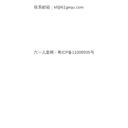
联系邮箱：kf@61gequ.com
共 0 页/
0
条记录
视频大全
寓言故事的成语
成语故事大全
幼儿园儿歌
儿歌
动漫歌曲大全
交通安全儿歌
少儿歌曲大全
催眠曲
早教儿歌
讲故事视频
儿歌大全100首
生童谣大全
婴幼儿歌曲
经典儿童故事
十万个为什么
六一儿童网 -
粤ICP备11008935号
故事大全
儿童百科大全
动物童话故事
abcd儿歌
歌曲
儿歌串烧100首
四季儿歌
小学生安全儿歌
的儿歌
婴儿摇篮曲
3岁儿童故事
宝宝早教视频
诗歌大全
动物儿歌大全
短篇童话故事
阶梯英语儿歌
全100首
中华好故事
绘本故事
伊索寓言
英语儿歌
新年儿歌
格林故事
中秋节儿歌
全 四字成语
描写人物品质的成语
四字成语大全