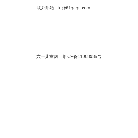
联系邮箱：kf@61gequ.com
共 0 页/
0
条记录
视频大全
寓言故事的成语
成语故事大全
幼儿园儿歌
儿歌
动漫歌曲大全
交通安全儿歌
少儿歌曲大全
催眠曲
早教儿歌
讲故事视频
儿歌大全100首
生童谣大全
婴幼儿歌曲
经典儿童故事
十万个为什么
六一儿童网 -
粤ICP备11008935号
故事大全
儿童百科大全
动物童话故事
abcd儿歌
歌曲
儿歌串烧100首
四季儿歌
小学生安全儿歌
的儿歌
婴儿摇篮曲
3岁儿童故事
宝宝早教视频
诗歌大全
动物儿歌大全
短篇童话故事
阶梯英语儿歌
全100首
中华好故事
绘本故事
伊索寓言
英语儿歌
新年儿歌
格林故事
中秋节儿歌
全 四字成语
描写人物品质的成语
四字成语大全