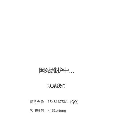
新会员注册
忘记密码？
发布动画
手机版
｜
平板版
｜
收
频
幼儿教育
儿童英语
国学启蒙
魔法学校
故事
十万个为什么
嘟拉单词
嘟拉三字经
嘟拉学汉字
嘟
烧50首
VIP会员升
故事
嘟拉安全教育
嘟拉字母
嘟拉古诗
嘟拉学拼音
嘟
网站维护中...
拉动物故事
共有嘟拉动物故事
0
首
故事
嘟拉文明礼仪
学单词
嘟拉弟子规
嘟拉数学
嘟
：
不限
今日
本周
本月
联系我们
故事
教育百科
嘟拉百家姓
颜色城堡
嘟
：
不限
1-2
3-4
5-6
6以上
故事
嘟拉千字文
口语城堡
嘟
：
不限
教育
习惯
智力
动物
爱国
科学
家庭
商务合作：1548167561（QQ）
事
嘟
气推荐
最近更新
最受欢迎
最多评论
最高评分
客服微信：kf-61ertong
嘟