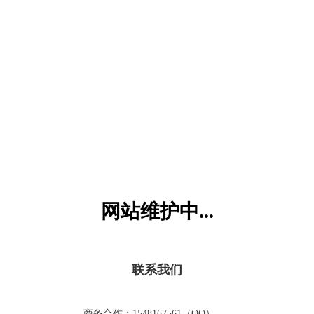
六一儿童网
网站维护中...
联系我们
商务合作：1548167561（QQ）