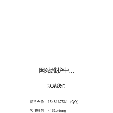
新会员注册
忘记密码？
发布动画
手机版
｜
平板版
｜
收
频
幼儿教育
儿童英语
国学启蒙
魔法学校
故事
十万个为什么
嘟拉单词
嘟拉三字经
嘟拉学汉字
嘟
烧50首
VIP会员升
故事
嘟拉安全教育
嘟拉字母
嘟拉古诗
嘟拉学拼音
嘟
网站维护中...
拉动物故事
共有嘟拉动物故事
0
首
故事
嘟拉文明礼仪
学单词
嘟拉弟子规
嘟拉数学
嘟
：
不限
今日
本周
本月
联系我们
故事
教育百科
嘟拉百家姓
颜色城堡
嘟
：
不限
1-2
3-4
5-6
6以上
故事
嘟拉千字文
口语城堡
嘟
：
不限
教育
习惯
智力
动物
爱国
科学
家庭
商务合作：1548167561（QQ）
事
嘟
气推荐
最近更新
最受欢迎
最多评论
最高评分
客服微信：kf-61ertong
嘟