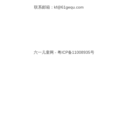
联系邮箱：kf@61gequ.com
共 0 页/
0
条记录
视频大全
寓言故事的成语
成语故事大全
幼儿园儿歌
儿歌
动漫歌曲大全
交通安全儿歌
少儿歌曲大全
催眠曲
早教儿歌
讲故事视频
儿歌大全100首
生童谣大全
婴幼儿歌曲
经典儿童故事
十万个为什么
六一儿童网 -
粤ICP备11008935号
故事大全
儿童百科大全
动物童话故事
abcd儿歌
歌曲
儿歌串烧100首
四季儿歌
小学生安全儿歌
的儿歌
婴儿摇篮曲
3岁儿童故事
宝宝早教视频
诗歌大全
动物儿歌大全
短篇童话故事
阶梯英语儿歌
全100首
中华好故事
绘本故事
伊索寓言
英语儿歌
新年儿歌
格林故事
中秋节儿歌
全 四字成语
描写人物品质的成语
四字成语大全