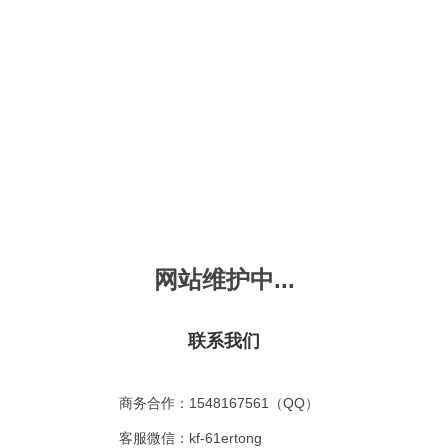
新会员注册
忘记密码？
发布动画
手机版
｜
平板版
｜
收
频
幼儿教育
儿童英语
国学启蒙
魔法学校
故事
十万个为什么
嘟拉单词
嘟拉三字经
嘟拉学汉字
嘟
烧50首
VIP会员升
故事
嘟拉安全教育
嘟拉字母
嘟拉古诗
嘟拉学拼音
嘟
网站维护中...
拉动物故事
共有嘟拉动物故事
0
首
故事
嘟拉文明礼仪
学单词
嘟拉弟子规
嘟拉数学
嘟
：
不限
今日
本周
本月
联系我们
故事
教育百科
嘟拉百家姓
颜色城堡
嘟
：
不限
1-2
3-4
5-6
6以上
故事
嘟拉千字文
口语城堡
嘟
：
不限
教育
习惯
智力
动物
爱国
科学
家庭
商务合作：1548167561（QQ）
事
嘟
气推荐
最近更新
最受欢迎
最多评论
最高评分
客服微信：kf-61ertong
嘟