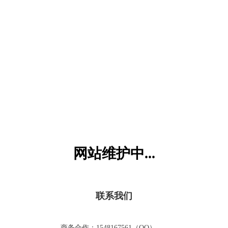
六一儿童网
网站维护中...
联系我们
商务合作：1548167561（QQ）